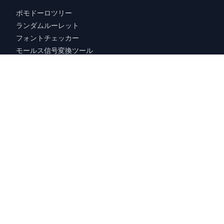
ポモドーロツリー
ランダムルーレット
フォントチェッカー
モールス信号変換ツール
いいねフォント
開発ツール（JavaScript）
JapanJS
eslint-plugin-regular-expression
hono-firebase-functions
私について
プロフィール
CodeDrip
ルール