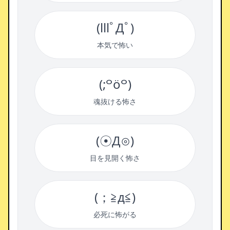
(lllﾟДﾟ)
本気で怖い
(;꒪ö꒪)
魂抜ける怖さ
(☉Д⊙)
目を見開く怖さ
(；≧д≦)
必死に怖がる