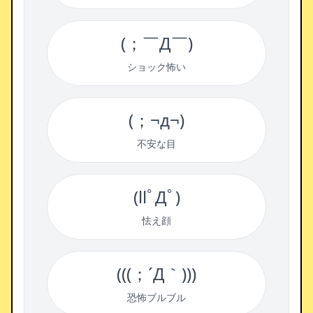
(；￣Д￣)
ショック怖い
(；¬д¬)
不安な目
(llﾟДﾟ)
怯え顔
(((；´Д｀)))
恐怖ブルブル