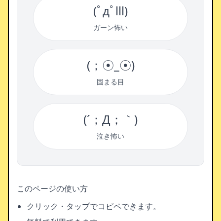
(ﾟдﾟlll)
ガーン怖い
(；☉_☉)
固まる目
(´；Д；｀)
泣き怖い
このページの使い方
クリック・タップでコピペできます。