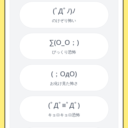
(ﾟДﾟﾉ)ﾉ
のけぞり怖い
∑(O_O；)
びっくり恐怖
(；OдO)
お化け見た怖さ
(ﾟДﾟ≡ﾟДﾟ)
キョロキョロ恐怖