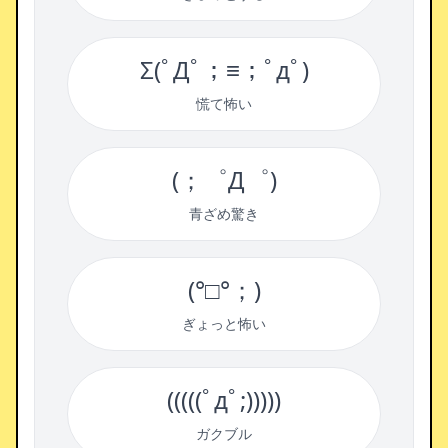
Σ(ﾟДﾟ；≡；ﾟдﾟ)
慌て怖い
(；゜Д゜)
青ざめ驚き
(°□°；)
ぎょっと怖い
(((((ﾟдﾟ;)))))
ガクブル