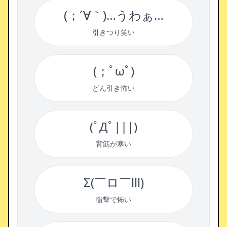
(；´∀｀)…うわぁ…
引きつり笑い
(；ﾟωﾟ)
どん引き怖い
(ﾟДﾟ|||)
背筋が寒い
Σ(￣ロ￣lll)
衝撃で怖い