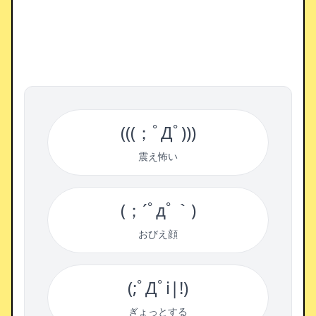
(((；ﾟДﾟ)))
震え怖い
(；´ﾟдﾟ｀)
おびえ顔
(;ﾟДﾟi|!)
ぎょっとする