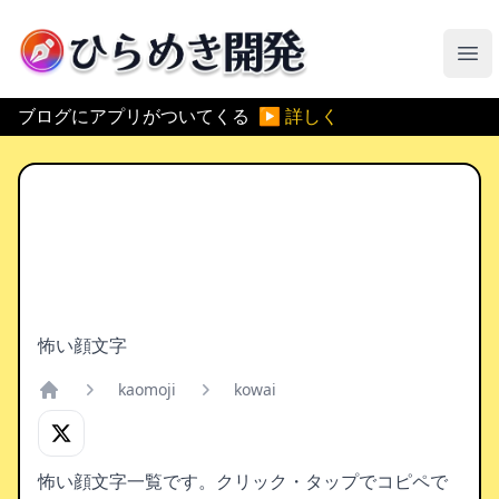
ひらめき開発
メ
ブログにアプリがついてくる
▶ 詳しく
怖い顔文字
kaomoji
kowai
Home
怖い顔文字一覧です。クリック・タップでコピペで