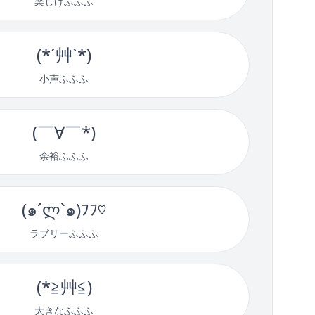
楽しげふふふ
(*´艸`*)
小声ふふふ
(￣∀￣*)
余裕ふふふ
(๑´ლ`๑)ﾌﾌ♡
ラブリーふふふ
(*≧艸≦)
大きなふふふ