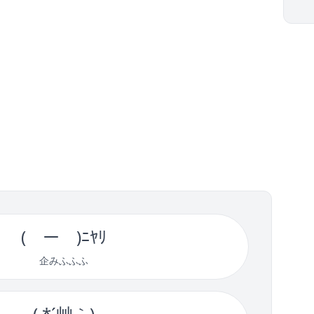
(￣ー￣)ﾆﾔﾘ
企みふふふ
( *´艸｀)