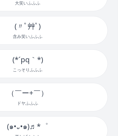
大笑いふふふ
(〃ﾟ艸ﾟ)
含み笑いふふふ
(*´pq｀*)
こっそりふふふ
（￣ー+￣）
ドヤふふふ
(๑•᎑•๑)♬*゜