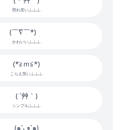
照れ笑いふふふ
(￣∇￣*)ゞ
かわいいふふふ
(*≧ｍ≦*)
こらえ笑いふふふ
( ´艸｀)
シンプルふふふ
(๑´ڡ`๑)