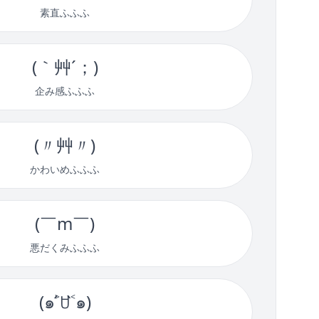
素直ふふふ
(｀艸´；)
企み感ふふふ
(〃艸〃)
かわいめふふふ
(￣m￣)
悪だくみふふふ
(๑˃́ꇴ˂̀๑)