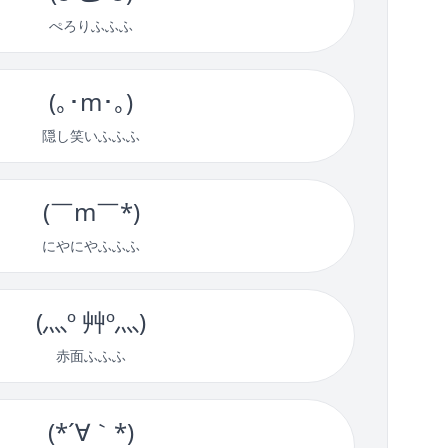
ぺろりふふふ
(｡･m･｡)
隠し笑いふふふ
(￣m￣*)
にやにやふふふ
(灬º 艸º灬)
赤面ふふふ
(*´∀｀*)