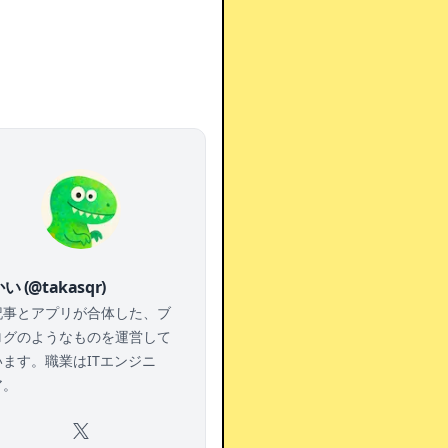
い (@takasqr)
記事とアプリが合体した、ブ
ログのようなものを運営して
います。職業はITエンジニ
ア。
X