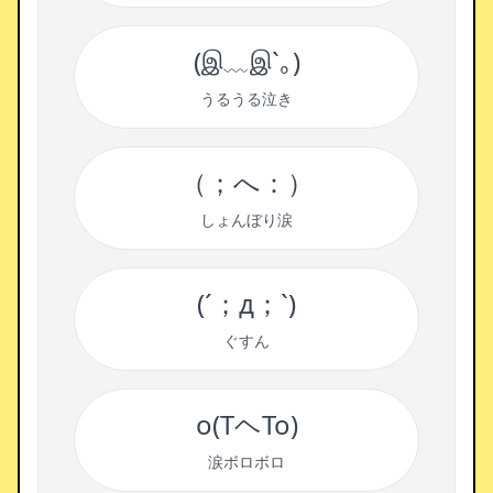
(இ﹏இ`｡)
うるうる泣き
（；へ：）
しょんぼり涙
(´；д；`)
ぐすん
o(TヘTo)
涙ボロボロ