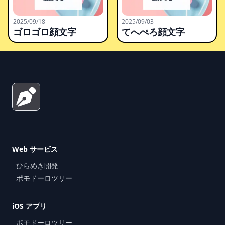
2025/09/18
2025/09/03
ゴロゴロ顔文字
てへぺろ顔文字
Footer
Web サービス
ひらめき開発
ポモドーロツリー
iOS アプリ
ポモドーロツリー