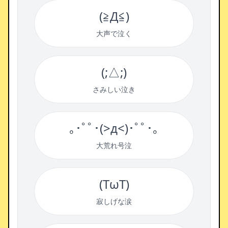
(≧Д≦)
大声で泣く
(;△;)
さみしい泣き
｡･ﾟﾟ･(>д<)･ﾟﾟ･｡
大荒れ号泣
(TωT)
寂しげな涙