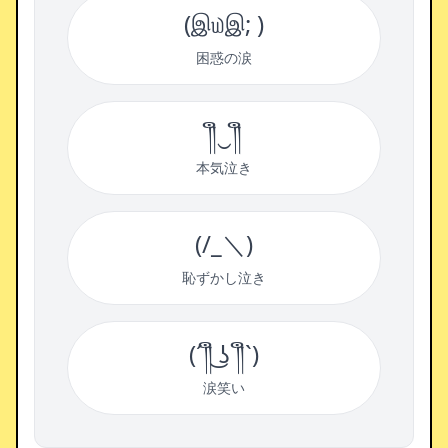
(இ௰இ; )
困惑の涙
༎ຶ‿༎ຶ
本気泣き
(/_＼)
恥ずかし泣き
(´༎ຶ ͜ʖ ༎ຶ`)
涙笑い