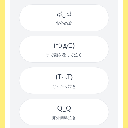
ಥ‿ಥ
安心の涙
(つд⊂)
手で顔を覆って泣く
(T⌓T)
ぐったり泣き
Q_Q
海外簡略泣き