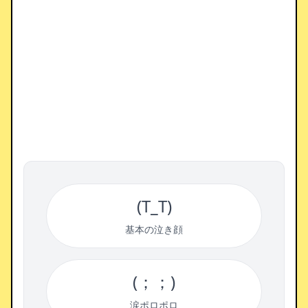
(T_T)
基本の泣き顔
(；；)
涙ポロポロ