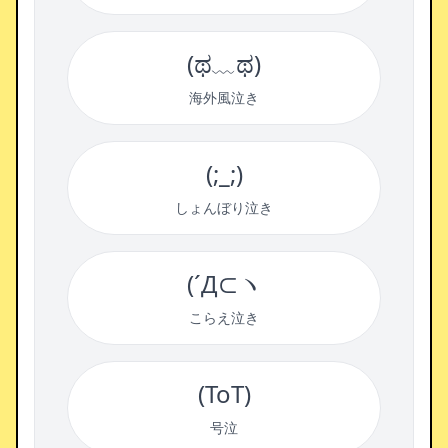
(ಥ﹏ಥ)
海外風泣き
(;_;)
しょんぼり泣き
(´Д⊂ヽ
こらえ泣き
(ToT)
号泣