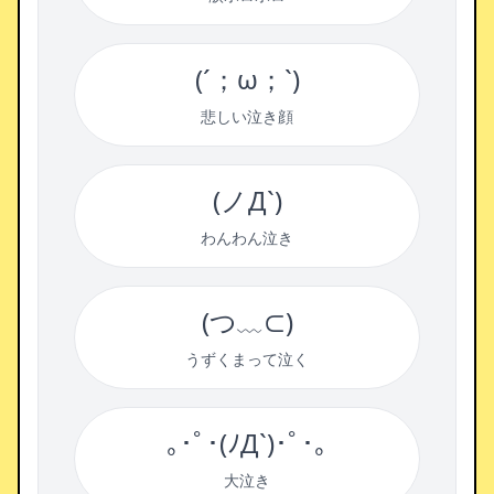
(´；ω；`)
悲しい泣き顔
(ノД`)
わんわん泣き
(つ﹏⊂)
うずくまって泣く
｡･ﾟ･(ﾉД`)･ﾟ･｡
大泣き