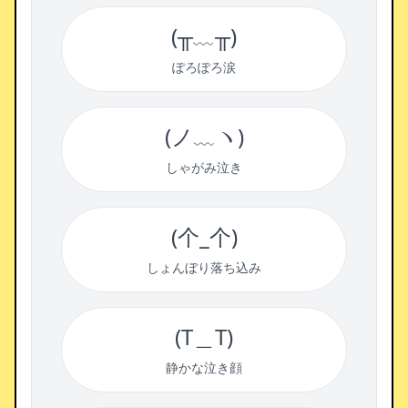
(╥﹏╥)
ぽろぽろ涙
(ノ﹏ヽ)
しゃがみ泣き
(个_个)
しょんぼり落ち込み
(T＿T)
静かな泣き顔