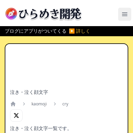
ひらめき開発
メ
ブログにアプリがついてくる
▶ 詳しく
泣き・泣く顔文字
kaomoji
cry
Home
泣き・泣く顔文字一覧です。