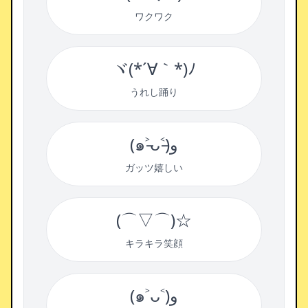
ワクワク
ヾ(*´∀｀*)ﾉ
うれし踊り
(๑˃̵ᴗ˂̵)و
ガッツ嬉しい
(⌒▽⌒)☆
キラキラ笑顔
(๑˃ᴗ˂)ﻭ