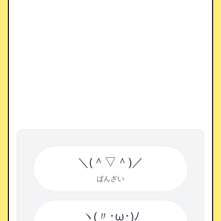
＼(＾▽＾)／
ばんざい
ヽ(〃･ω･)ﾉ