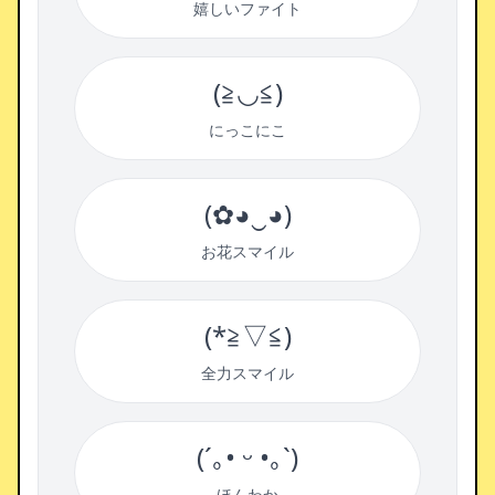
嬉しいファイト
(≧◡≦)
にっこにこ
(✿◕‿◕)
お花スマイル
(*≧▽≦)
全力スマイル
(´｡• ᵕ •｡`)
ほんわか