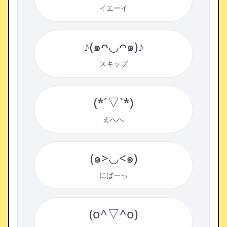
イエーイ
♪(๑ᴖ◡ᴖ๑)♪
スキップ
(*´▽`*)
えへへ
(๑>◡<๑)
にぱーっ
(o^▽^o)