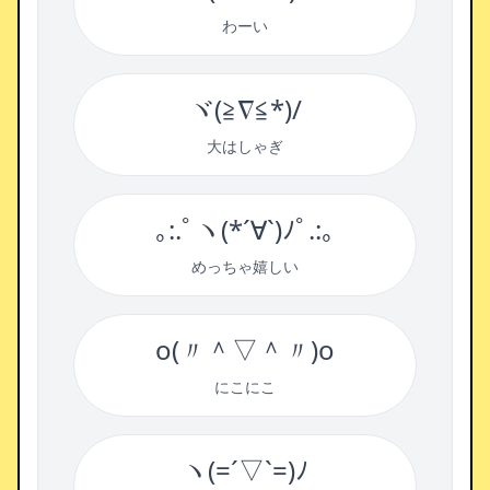
わーい
ヾ(≧∇≦*)/
大はしゃぎ
｡:.ﾟヽ(*´∀`)ﾉﾟ.:｡
めっちゃ嬉しい
o(〃＾▽＾〃)o
にこにこ
ヽ(=´▽`=)ﾉ