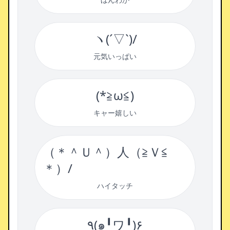
ヽ(´▽`)/
元気いっぱい
(*≧ω≦)
キャー嬉しい
（＊＾Ｕ＾）人（≧Ｖ≦
＊）/
ハイタッチ
٩(๑╹ワ╹)۶