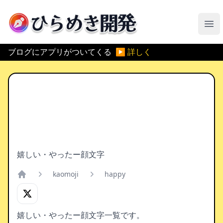
ひらめき開発
メ
ブログにアプリがついてくる
▶ 詳しく
嬉しい・やったー顔文字
kaomoji
happy
Home
嬉しい・やったー顔文字一覧です。