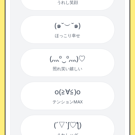
うれし笑顔
(๑˘︶˘๑)
ほっこり幸せ
(灬º‿º灬)♡
照れ笑い嬉しい
o(≧∀≦)o
テンションMAX
(´▽`ʃ♡ƪ)
うれしハグ