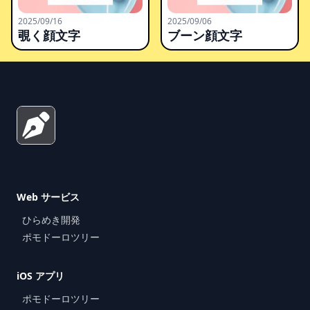
2025/09/16
2025/09/06
覗く顔文字
ブーン顔文字
Footer
Web サービス
ひらめき開発
ポモドーロツリー
iOS アプリ
ポモドーロツリー