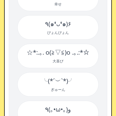
幸せ
٩(๑❛ᴗ❛๑)۶
ぴょんぴょん
☆*:.｡. o(≧▽≦)o .｡.:*☆
大喜び
╰(*´︶`*)╯
ぎゅーん
٩(｡•ω•｡)و