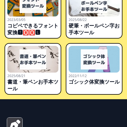
2023/03/05
2025/08/22
コピペできるフォント
硬筆・ボールペン字お
変換🆃🅾🅾🅻
手本ツール
2025/08/21
2022/11/12
書道・筆ペンお手本ツ
ゴシック体変換ツール
ール
Footer