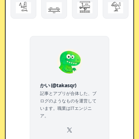
𓀽
𓈐
𓈶
𓅵
かい (@takasqr)
記事とアプリが合体した、ブ
ログのようなものを運営して
います。職業はITエンジニ
ア。
X