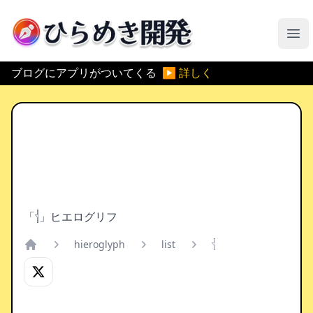
ひらめき開発
メ
ブログにアプリがついてくる
▶ 詳しく
「𓐪」ヒエログリフ
hieroglyph
list
𓐪
Home