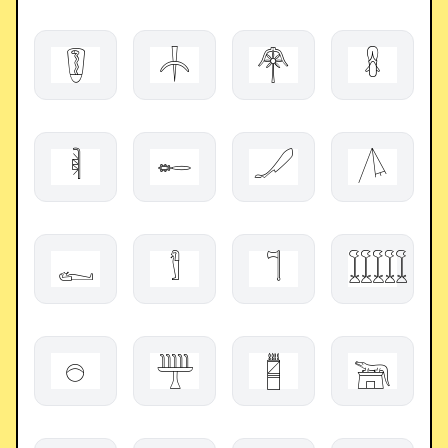
𓋐
𓐧
𓋇
𓋸
𓌞
𓄡
𓐕
𓌅
𓀿
𓀾
𓌏
𓇀
𓇸
𓊰
𓉥
𓆋