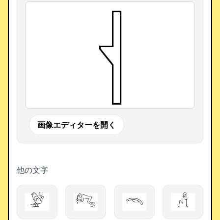
𓐪
画像エディターを開く
他の文字
𓅶
𓀐
𓄭
𓀭