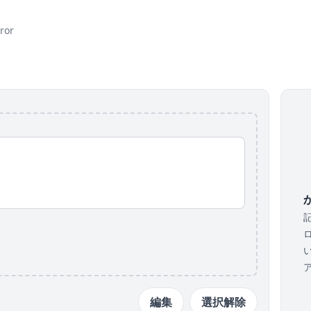
ror
い
か
編集
選択解除