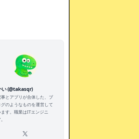
い (@takasqr)
記事とアプリが合体した、ブ
ログのようなものを運営して
います。職業はITエンジニ
ア。
X