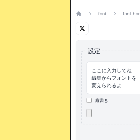
font
font-hor
Home
設定
入力してくださ
縦書き
Notifications