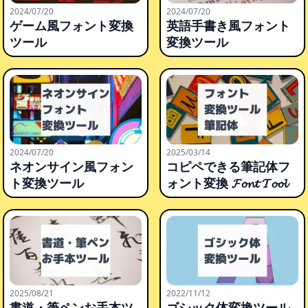
2024/07/20
2024/07/20
ゲーム風フォント変換
英語手書き風フォント
ツール
変換ツール
2024/07/20
2025/03/14
ネオンサイン風フォン
コピペできる筆記体フ
ト変換ツール
ォント変換 𝓕𝓸𝓷𝓽 𝓣𝓸𝓸𝓵
2025/08/21
2022/11/12
書道・筆ペンお手本ツ
ゴシック体変換ツール