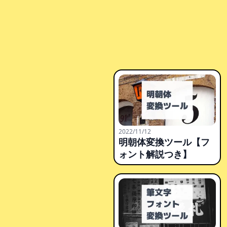
2022/11/12
明朝体変換ツール【フ
ォント解説つき】