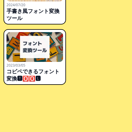
2024/07/20
手書き風フォント変換
ツール
2023/03/05
コピペできるフォント
変換🆃🅾🅾🅻