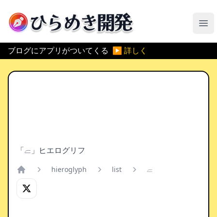
ひらめき開発
メ
ブログにアプリがついてくる
▶ 詳しく
「𓐞」ヒエログリフ
hieroglyph
list
𓐞
Home