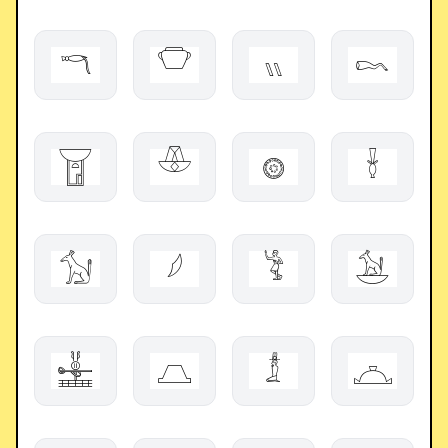
𓎔
𓎵
𓏭
𓄘
𓉠
𓎴
𓊗
𓌣
𓃩
𓆪
𓀥
𓃪
𓈸
𓉵
𓁯
𓈏