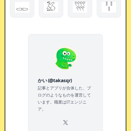
𓋉
𓅷
𓍨
𓏩
かい (@takasqr)
記事とアプリが合体した、ブ
ログのようなものを運営して
います。職業はITエンジニ
ア。
X