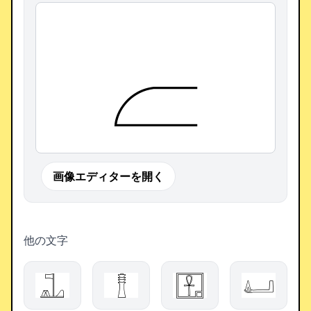
𓐞
画像エディターを開く
他の文字
𓊻
𓊽
𓉢
𓂞