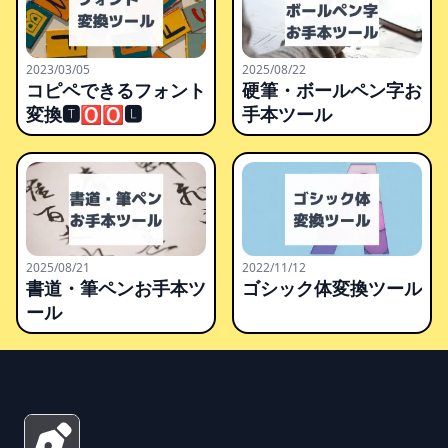
2023/03/05
2025/08/22
コピペできるフォント
硬筆・ボールペン字お
変換🆃🅾🅾🅻
手本ツール
2025/08/21
2022/11/12
書道・筆ペンお手本ツ
ゴシック体変換ツール
ール
Footer