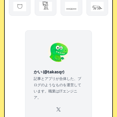
𓈞
𓀅
𓊃
𓃮
かい (@takasqr)
記事とアプリが合体した、ブ
ログのようなものを運営して
います。職業はITエンジニ
ア。
X