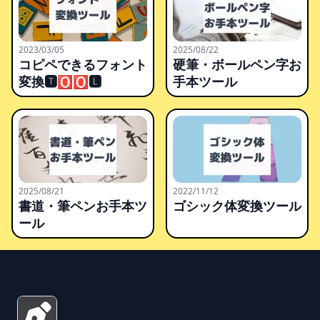
2023/03/05
2025/08/22
コピペできるフォント
硬筆・ボールペン字お
変換🆃🅾🅾🅻
手本ツール
2025/08/21
2022/11/12
書道・筆ペンお手本ツ
ゴシック体変換ツール
ール
Footer