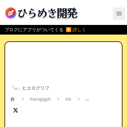
ひらめき開発
メ
ブログにアプリがついてくる
▶ 詳しく
「𓐃」ヒエログリフ
hieroglyph
list
𓐃
Home