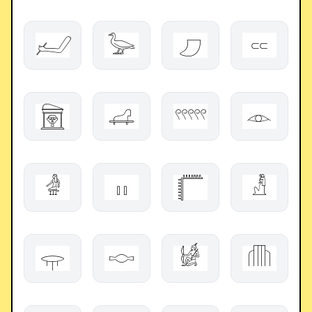
𓃈
𓅬
𓈔
𓎮
𓉤
𓊩
𓍫
𓁹
𓁓
𓏮
𓉨
𓁚
𓂍
𓎷
𓀎
𓏆