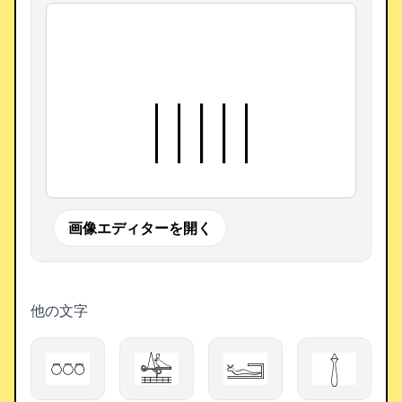
𓐃
画像エディターを開く
他の文字
𓏍
𓈵
𓆒
𓉼