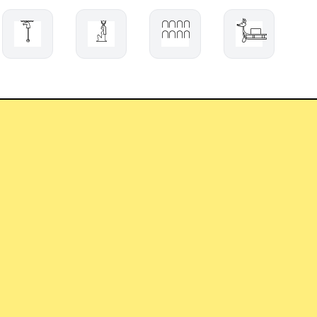
𓄾
𓁥
𓎍
𓍄