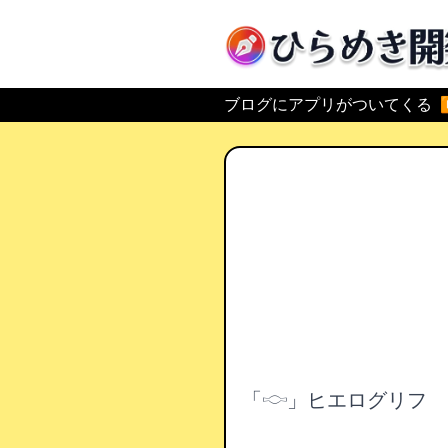
ひらめき開発
ブログにアプリがついてくる
「𓎷」ヒエログリフ