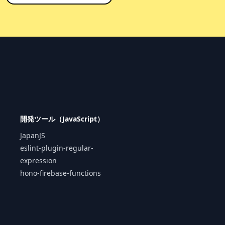
開発ツール（JavaScript）
JapanJS
eslint-plugin-regular-
expression
hono-firebase-functions