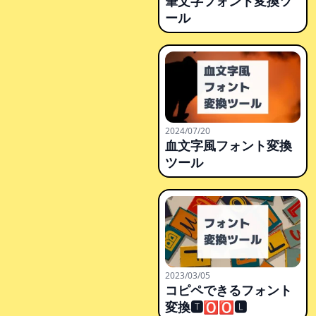
筆文字フォント変換ツ
ール
2024/07/20
血文字風フォント変換
ツール
2023/03/05
コピペできるフォント
変換🆃🅾🅾🅻