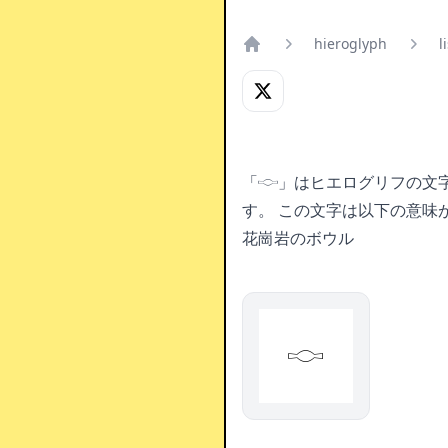
hieroglyph
l
Home
「𓎷」はヒエログリフの文
す。
この文字は以下の意味
花崗岩のボウル
𓎷