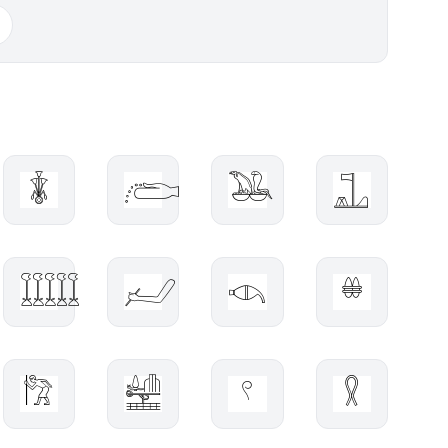
𓇈
𓂨
𓅒
𓊻
𓇀
𓃈
𓊷
𓏉
𓀗
𓉄
𓍢
𓍳