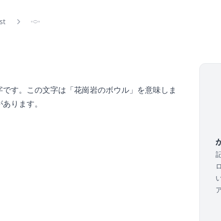
ist
𓎷
字です。この文字は「花崗岩のボウル」を意味しま
があります。
か