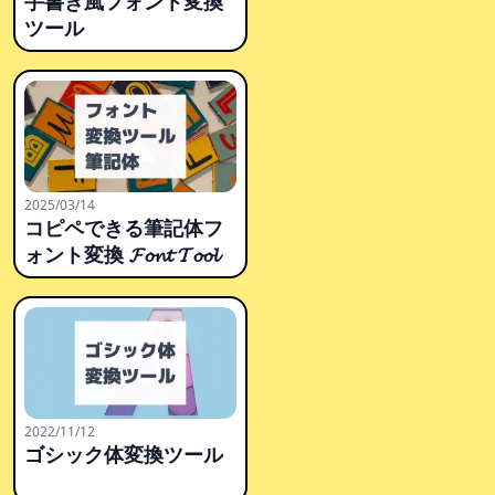
手書き風フォント変換
ツール
2025/03/14
コピペできる筆記体フ
ォント変換 𝓕𝓸𝓷𝓽 𝓣𝓸𝓸𝓵
2022/11/12
ゴシック体変換ツール