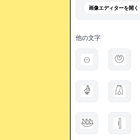
画像エディターを開く
他の文字
𓇷
𓋝
𓁒
𓋯
𓅸
𓏜