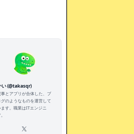
い (@takasqr)
記事とアプリが合体した、ブ
ログのようなものを運営して
います。職業はITエンジニ
ア。
X