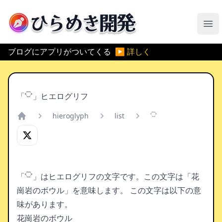
ひらめき開発
メ
ブログにアプリがついてくる
▶ 詳しく
「𓎶」ヒエログリフ
hieroglyph
list
𓎶
Home
「𓎶」はヒエログリフの文字です。この文字は「花
崗岩のボウル」を意味します。
この文字は以下の意
味があります。
花崗岩のボウル