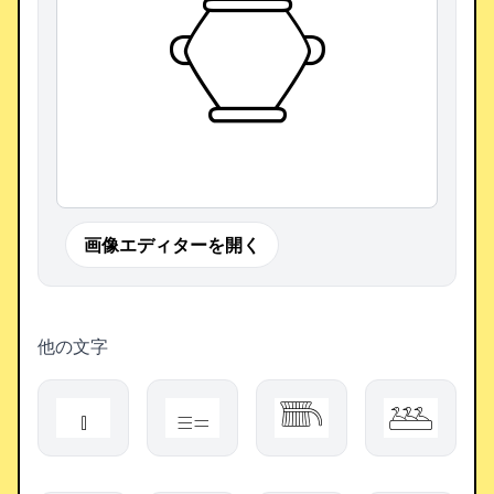
𓎶
画像エディターを開く
他の文字
𓏤
𓐈
𓇦
𓅹