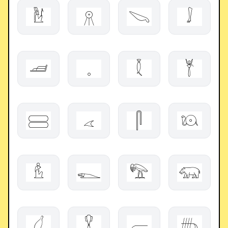
𓁪
𓇶
𓌫
𓄙
𓌧
𓈒
𓇜
𓊑
𓈃
𓂁
𓋴
𓇴
𓁝
𓆍
𓅟
𓃯
𓋑
𓎃
𓐝
𓄦