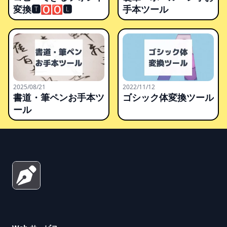
変換🆃🅾🅾🅻
手本ツール
2025/08/21
2022/11/12
書道・筆ペンお手本ツ
ゴシック体変換ツール
ール
Footer