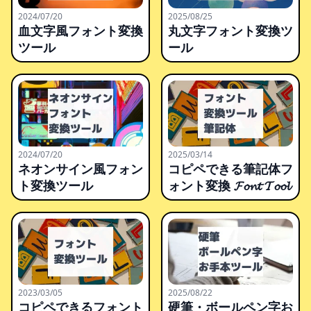
2024/07/20
2025/08/25
血文字風フォント変換
丸文字フォント変換ツ
ツール
ール
2024/07/20
2025/03/14
ネオンサイン風フォン
コピペできる筆記体フ
ト変換ツール
ォント変換 𝓕𝓸𝓷𝓽 𝓣𝓸𝓸𝓵
2023/03/05
2025/08/22
コピペできるフォント
硬筆・ボールペン字お