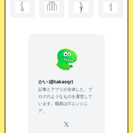
𓌰
𓏆
𓋀
𓊧
かい (@takasqr)
記事とアプリが合体した、ブ
ログのようなものを運営して
います。職業はITエンジニ
ア。
X