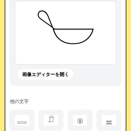
𓎪
画像エディターを開く
他の文字
𓐚
𓍔
𓊕
𓈇