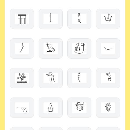
𓊁
𓌀
𓇜
𓄎
𓌚
𓅃
𓃼
𓎟
𓈺
𓇆
𓇛
𓀢
𓁸
𓂗
𓇘
𓂖