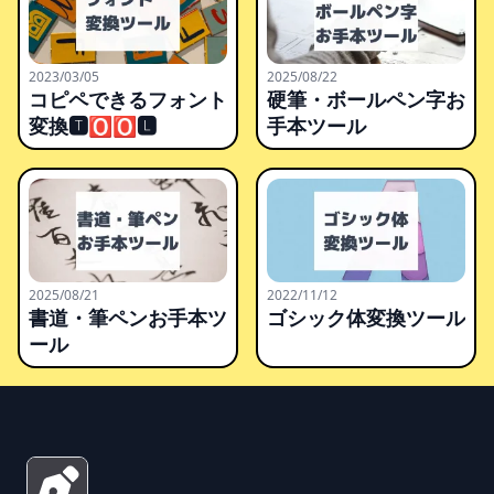
2023/03/05
2025/08/22
コピペできるフォント
硬筆・ボールペン字お
変換🆃🅾🅾🅻
手本ツール
2025/08/21
2022/11/12
書道・筆ペンお手本ツ
ゴシック体変換ツール
ール
Footer