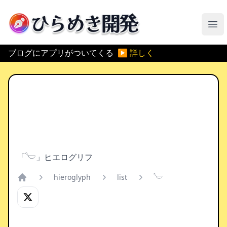
ひらめき開発
メ
ブログにアプリがついてくる
▶ 詳しく
「𓎪」ヒエログリフ
hieroglyph
list
𓎪
Home