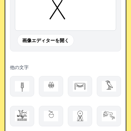
画像エディターを開く
他の文字
𓊢
𓏉
𓋞
𓅣
𓈥
𓎦
𓇵
𓀐