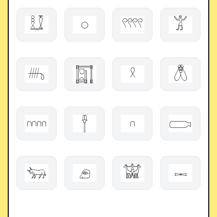
𓏀
𓏸
𓍥
𓀠
𓄦
𓉩
𓍲
𓆦
𓎑
𓋃
𓎆
𓂪
𓃓
𓂉
𓀬
𓋭