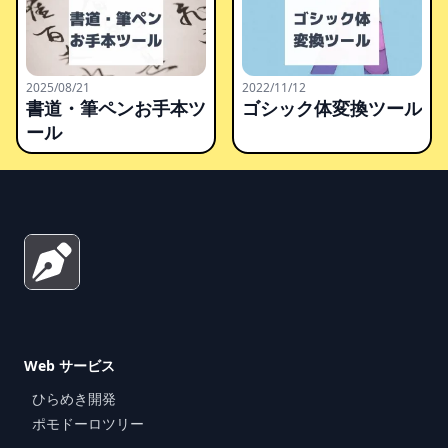
2025/08/21
2022/11/12
書道・筆ペンお手本ツ
ゴシック体変換ツール
ール
Footer
Web サービス
ひらめき開発
ポモドーロツリー