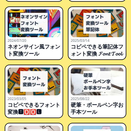
2024/07/20
2025/03/14
ネオンサイン風フォン
コピペできる筆記体フ
ト変換ツール
ォント変換 𝓕𝓸𝓷𝓽 𝓣𝓸𝓸𝓵
2023/03/05
2025/08/22
コピペできるフォント
硬筆・ボールペン字お
変換🆃🅾🅾🅻
手本ツール