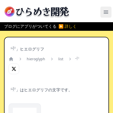
ひらめき開発
メ
ブログにアプリがついてくる
▶ 詳しく
「𓎜」ヒエログリフ
hieroglyph
list
𓎜
Home
「𓎜」はヒエログリフの文字です。