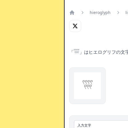
hieroglyph
l
Home
「𓍨」はヒエログリフの文
𓍨
入力文字