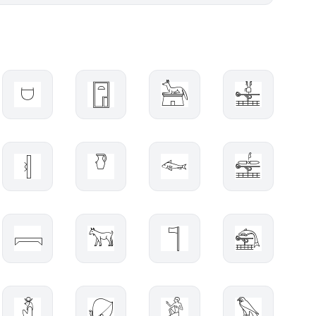
𓈟
𓉞
𓃣
𓈽
𓏜
𓎹
𓆜
𓈾
𓇯
𓃙
𓊹
𓈰
𓁳
𓋙
𓀀
𓅃