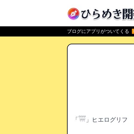
ひらめき開発
ブログにアプリがついてくる
「𓍨」ヒエログリフ