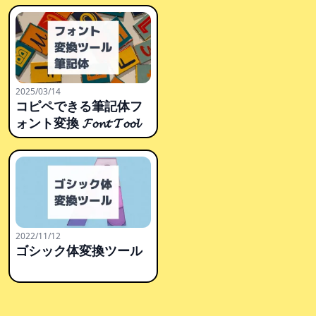
2025/03/14
コピペできる筆記体フ
ォント変換 𝓕𝓸𝓷𝓽 𝓣𝓸𝓸𝓵
2022/11/12
ゴシック体変換ツール