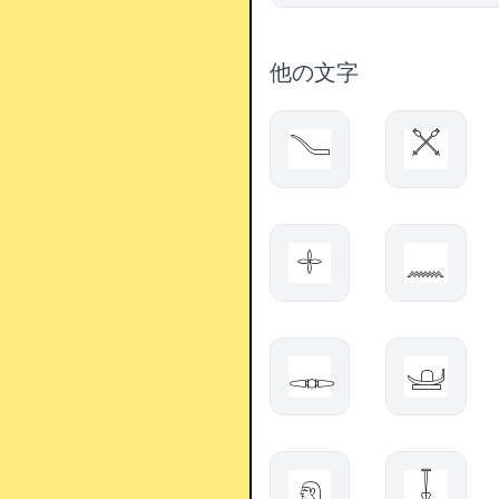
他の文字
𓄏
𓌖
𓇬
𓈖
𓋊
𓊟
𓁶
𓄥