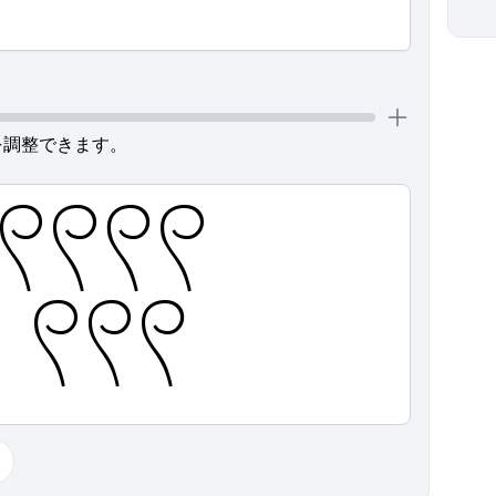
を調整できます。
𓍨