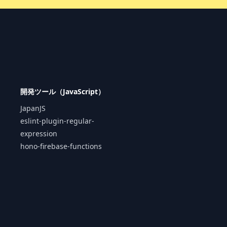
開発ツール（JavaScript）
JapanJS
eslint-plugin-regular-
expression
hono-firebase-functions