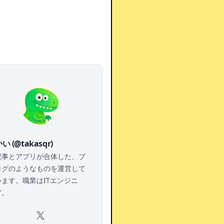
い (@takasqr)
記事とアプリが合体した、ブ
ログのようなものを運営して
います。職業はITエンジニ
ア。
X