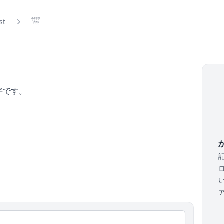
ist
𓍨
字です。
か