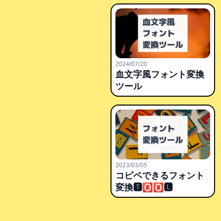
2024/07/20
血文字風フォント変換
ツール
2023/03/05
コピペできるフォント
変換🆃🅾🅾🅻