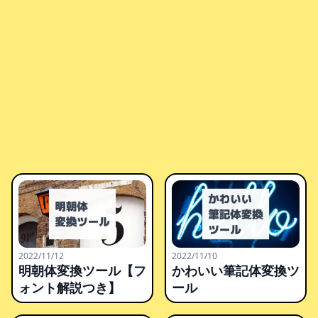
2022/11/12
2022/11/10
明朝体変換ツール【フ
かわいい筆記体変換ツ
ォント解説つき】
ール