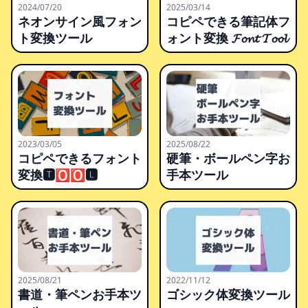
2024/07/20
2025/03/14
ネオンサイン風フォン
コピペできる筆記体フ
ト変換ツール
ォント変換 𝓕𝓸𝓷𝓽 𝓣𝓸𝓸𝓵
2023/03/05
2025/08/22
コピペできるフォント
硬筆・ボールペン字お
変換🆃🅾🅾🅻
手本ツール
2025/08/21
2022/11/12
書道・筆ペンお手本ツ
ゴシック体変換ツール