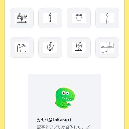
𓈬
𓌁
𓇨
𓉼
𓂚
𓄎
𓀚
𓃁
かい (@takasqr)
記事とアプリが合体した、ブ