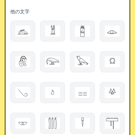
他の文字
𓃺
𓁰
𓉥
𓁼
𓋧
𓅼
𓅂
𓍶
𓂅
𓄽
𓐉
𓋬
𓎲
𓂯
𓍌
𓋳