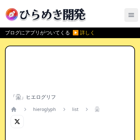
ひらめき開発
メ
ブログにアプリがついてくる
▶ 詳しく
「𓋍」ヒエログリフ
hieroglyph
list
𓋍
Home