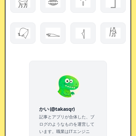
𓄚
𓂏
𓏩
𓉝
𓋙
𓆍
𓂆
𓀙
かい (@takasqr)
記事とアプリが合体した、ブ
ログのようなものを運営して
います。職業はITエンジニ