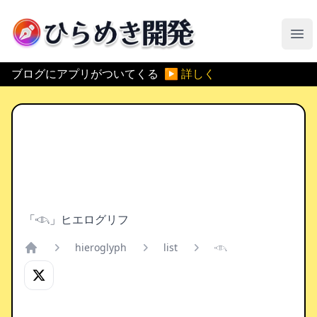
ひらめき開発
メ
ブログにアプリがついてくる
▶ 詳しく
「𓊷」ヒエログリフ
hieroglyph
list
𓊷
Home