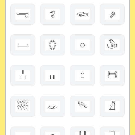
𓂸
𓆂
𓆟
𓂈
𓏳
𓂘
𓏸
𓅇
𓏨
𓏽
𓏡
𓋫
𓍩
𓁺
𓄯
𓀯