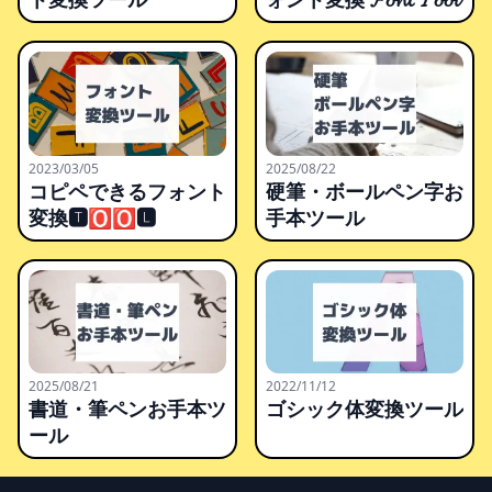
2023/03/05
2025/08/22
コピペできるフォント
硬筆・ボールペン字お
変換🆃🅾🅾🅻
手本ツール
2025/08/21
2022/11/12
書道・筆ペンお手本ツ
ゴシック体変換ツール
ール
Footer