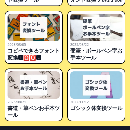
2023/03/05
2025/08/22
コピペできるフォント
硬筆・ボールペン字お
変換🆃🅾🅾🅻
手本ツール
2025/08/21
2022/11/12
書道・筆ペンお手本ツ
ゴシック体変換ツール
ール
Footer