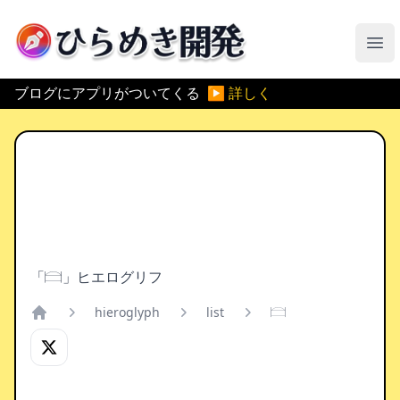
ひらめき開発
メ
ブログにアプリがついてくる
▶ 詳しく
「𓊭」ヒエログリフ
hieroglyph
list
𓊭
Home