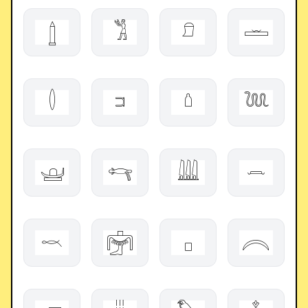
𓉶
𓀢
𓍔
𓏛
𓎫
𓍺
𓏡
𓆙
𓊟
𓄞
𓇏
𓌒
𓎖
𓋟
𓊪
𓇹