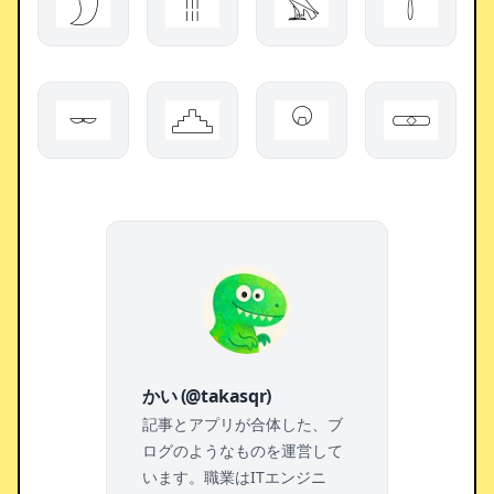
𓈕
𓐂
𓅃
𓇕
𓌔
𓊎
𓏖
𓏒
かい (@takasqr)
記事とアプリが合体した、ブ
ログのようなものを運営して
います。職業はITエンジニ