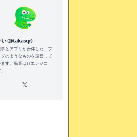
い (@takasqr)
記事とアプリが合体した、ブ
ログのようなものを運営して
います。職業はITエンジニ
ア。
X