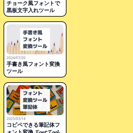
チョーク風フォントで
黒板文字入れツール
2024/07/20
手書き風フォント変換
ツール
2025/03/14
コピペできる筆記体フ
ォント変換 𝓕𝓸𝓷𝓽 𝓣𝓸𝓸𝓵