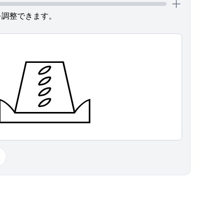
を調整できます。
𓊚