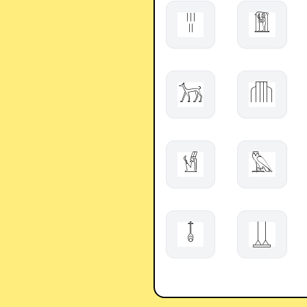
𓏾
𓁱
𓃡
𓏆
𓁫
𓅓
𓄤
𓋲