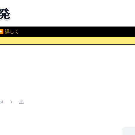
▶ 詳しく
ist
𓊚