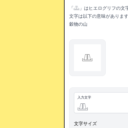
「𓊚」はヒエログリフの文
文字は以下の意味がありま
穀物の山
𓊚
入力文字
文字サイズ