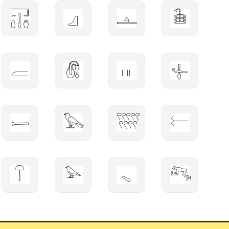
𓉓
𓈎
𓊵
𓇖
𓐝
𓋧
𓏽
𓊥
𓌇
𓅂
𓍪
𓍕
𓋼
𓅪
𓈅
𓀐