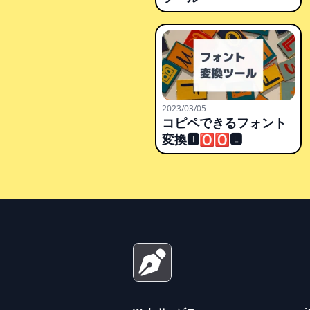
2023/03/05
コピペできるフォント
変換🆃🅾🅾🅻
Footer