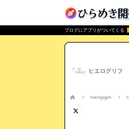
ひらめき開発
ブログにアプリがついてくる
「𓊚」ヒエログリフ
hieroglyph
l
Home