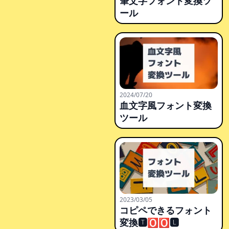
筆文字フォント変換ツ
ール
2024/07/20
血文字風フォント変換
ツール
2023/03/05
コピペできるフォント
変換🆃🅾🅾🅻