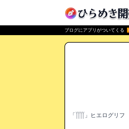
ひらめき開発
ブログにアプリがついてくる
「𓉾」ヒエログリフ