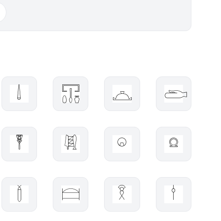
𓌃
𓉓
𓈏
𓂧
𓏣
𓇎
𓏖
𓍶
𓆬
𓊭
𓎝
𓎗