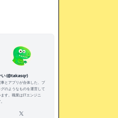
い (@takasqr)
記事とアプリが合体した、ブ
ログのようなものを運営して
います。職業はITエンジニ
ア。
X