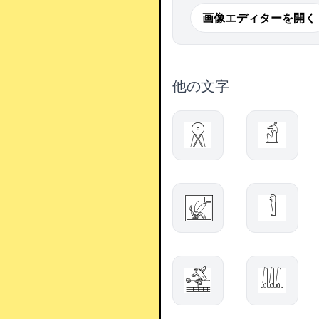
画像エディターを開く
他の文字
𓇵
𓁣
𓉣
𓀾
𓉉
𓇏