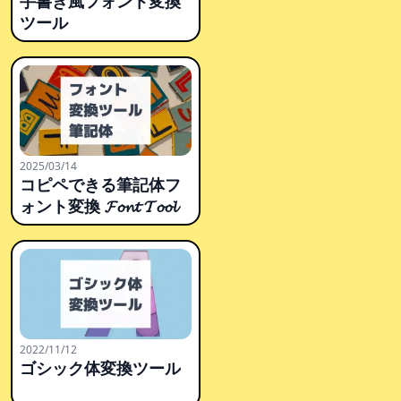
手書き風フォント変換
ツール
2025/03/14
コピペできる筆記体フ
ォント変換 𝓕𝓸𝓷𝓽 𝓣𝓸𝓸𝓵
2022/11/12
ゴシック体変換ツール