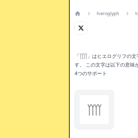
hieroglyph
l
Home
「𓉾」はヒエログリフの文
す。
この文字は以下の意味
4つのサポート
𓉾