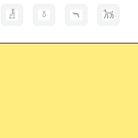
𓁐
𓍱
𓍾
𓃡