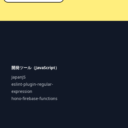
開発ツール（JavaScript）
JapanJS
eslint-plugin-regular-
expression
hono-firebase-functions