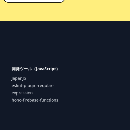
開発ツール（JavaScript）
JapanJS
eslint-plugin-regular-
expression
hono-firebase-functions