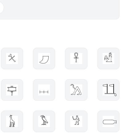
𓍭
𓈔
𓋹
𓁗
𓊡
𓐖
𓂼
𓃅
𓃱
𓅣
𓁍
𓂪