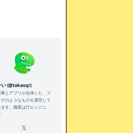
い (@takasqr)
記事とアプリが合体した、ブ
ログのようなものを運営して
います。職業はITエンジニ
ア。
X