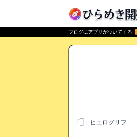
ひらめき開発
ブログにアプリがついてくる
「𓉝」ヒエログリフ