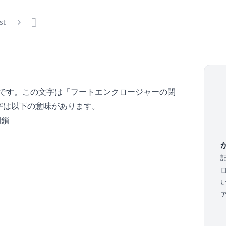
ist
𓉝
字です。この文字は「フートエンクロージャーの閉
字は以下の意味があります。
閉鎖
か