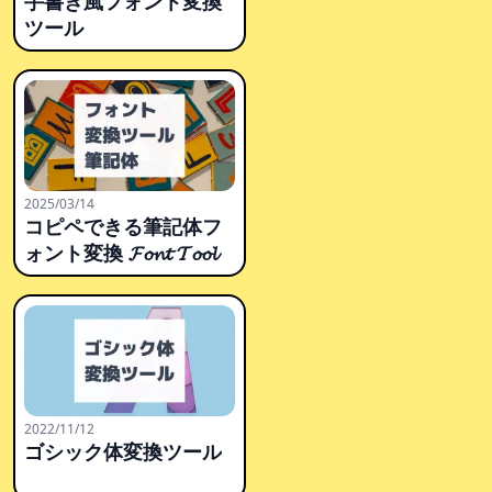
手書き風フォント変換
ツール
2025/03/14
コピペできる筆記体フ
ォント変換 𝓕𝓸𝓷𝓽 𝓣𝓸𝓸𝓵
2022/11/12
ゴシック体変換ツール