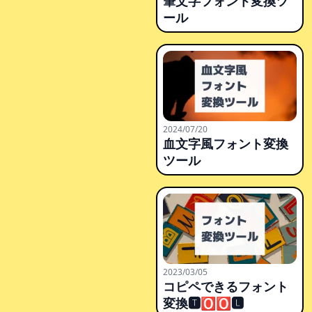
筆文字フォント変換ツ
ール
2024/07/20
血文字風フォント変換
ツール
2023/03/05
コピペできるフォント
変換🆃🅾🅾🅻