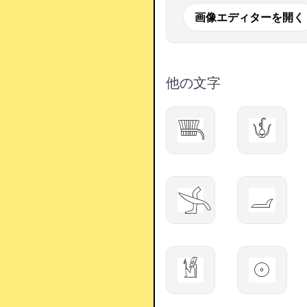
画像エディターを開く
他の文字
𓇧
𓄎
𓂿
𓐓
𓁩
𓇳