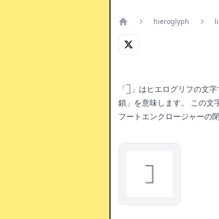
hieroglyph
l
Home
「𓉝」はヒエログリフの文
鎖」を意味します。
この文
フートエンクロージャーの
𓉝