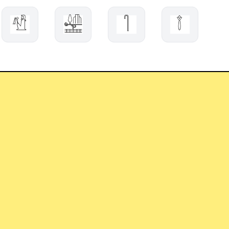
𓀱
𓉌
𓋿
𓇕