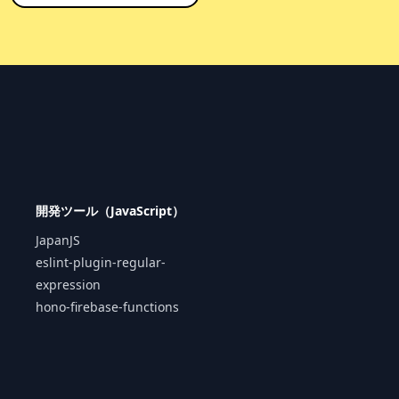
開発ツール（JavaScript）
JapanJS
eslint-plugin-regular-
expression
hono-firebase-functions