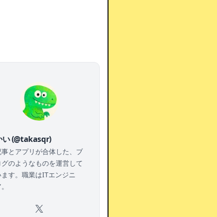
い (@takasqr)
記事とアプリが合体した、ブ
ログのようなものを運営して
います。職業はITエンジニ
ア。
X