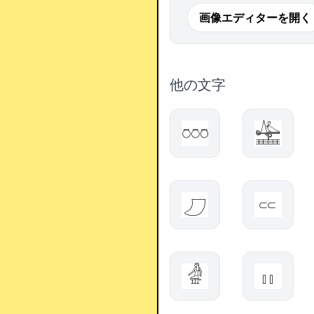
画像エディターを開く
他の文字
𓏍
𓈵
𓈔
𓎮
𓁓
𓏮