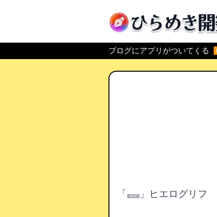
ひらめき開発
ブログにアプリがついてくる
「𓈛」ヒエログリフ