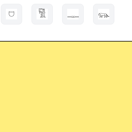
𓈞
𓀅
𓊃
𓃮