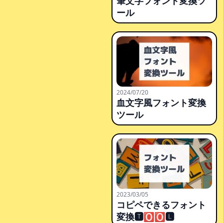
筆文字フォント変換ツ
ール
2024/07/20
血文字風フォント変換
ツール
2023/03/05
コピペできるフォント
変換🆃🅾🅾🅻