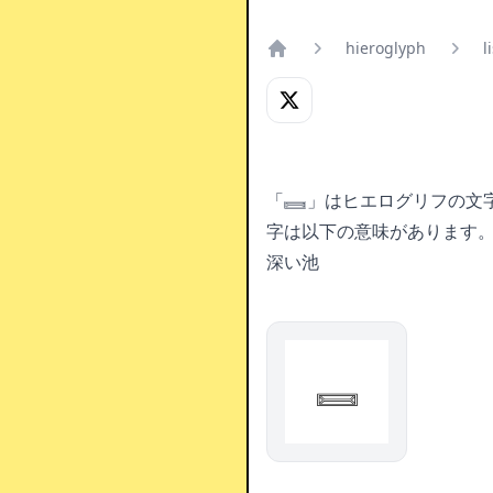
hieroglyph
l
Home
「𓈛」はヒエログリフの文
字は以下の意味があります
深い池
𓈛