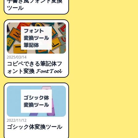
手書き風フォント変換
ツール
2025/03/14
コピペできる筆記体フ
ォント変換 𝓕𝓸𝓷𝓽 𝓣𝓸𝓸𝓵
2022/11/12
ゴシック体変換ツール