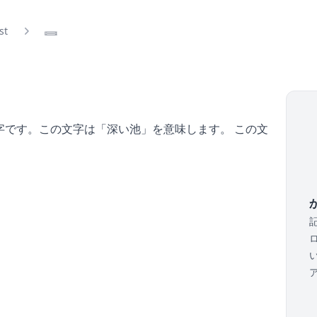
ist
𓈛
字です。この文字は「深い池」を意味します。
この文
。
か