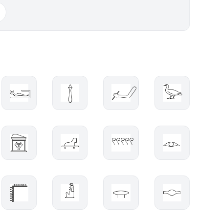
𓆒
𓉼
𓃈
𓅬
𓉤
𓊩
𓍫
𓁹
𓉨
𓁚
𓂍
𓎷