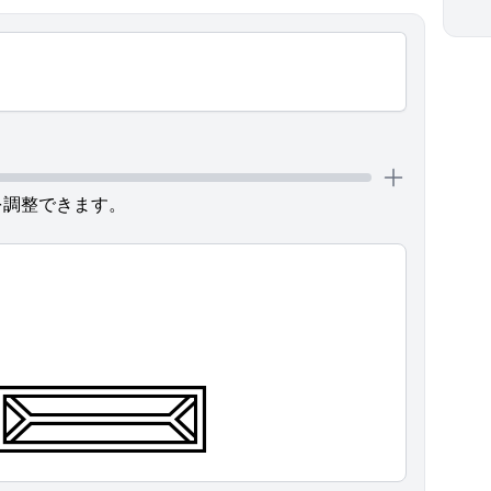
を調整できます。
𓈛