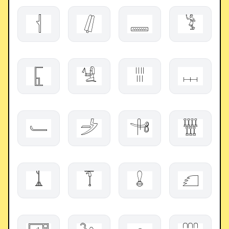
𓐪
𓋛
𓈁
𓀥
𓉙
𓀽
𓐀
𓐖
𓄑
𓌶
𓌯
𓇂
𓍞
𓄾
𓏇
𓆎