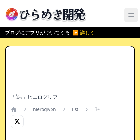
ひらめき開発
メ
ブログにアプリがついてくる
▶ 詳しく
「𓅂」ヒエログリフ
hieroglyph
list
𓅂
Home