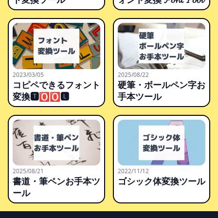
2023/03/05
2025/08/22
コピペできるフォント
硬筆・ボールペン字お
変換🆃🅾🅾🅻
手本ツール
2025/08/21
2022/11/12
書道・筆ペンお手本ツ
ゴシック体変換ツール
ール
Footer