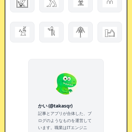
𓉣
𓂼
𓁷
𓎊
𓀷
𓌌
𓋇
𓂛
かい (@takasqr)
記事とアプリが合体した、ブ
ログのようなものを運営して
います。職業はITエンジニ