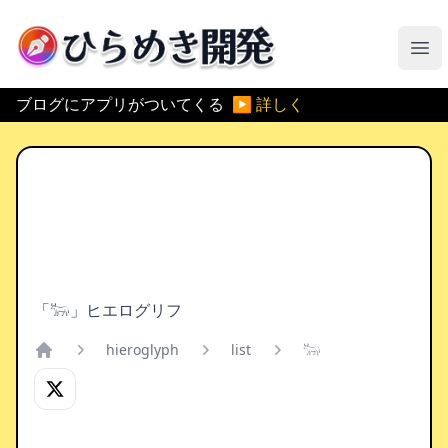
ひらめき開発
メ
ブログにアプリがついてくる
▶ 詳しく
「𓃽」ヒエログリフ
hieroglyph
list
𓃽
Home