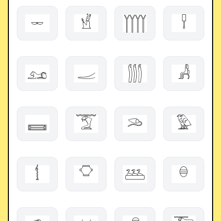
𓌔
𓁭
𓉾
𓍐
𓃭
𓐜
𓂯
𓀻
𓈛
𓄆
𓆺
𓅳
𓌁
𓎶
𓅹
𓎥