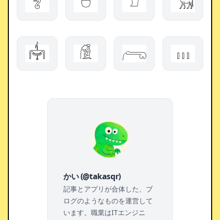
𓆂
𓈟
𓍔
𓃝
𓋡
𓀆
𓂺
𓏥
かい (@takasqr)
記事とアプリが合体した、ブ
ログのようなものを運営して
います。職業はITエンジニ