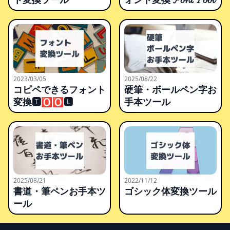
2023/03/05
2025/08/22
コピペできるフォント
硬筆・ボールペン字お
変換🆃🅾🅾🅻
手本ツール
2025/08/21
2022/11/12
書道・筆ペンお手本ツ
ゴシック体変換ツール
ール
Footer