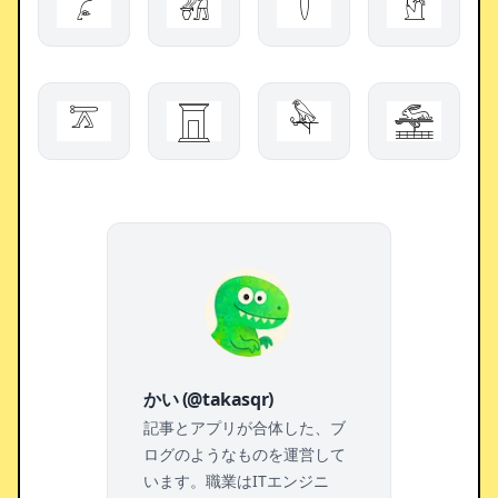
𓂊
𓀩
𓎫
𓀳
𓎁
𓉱
𓅆
𓉆
かい (@takasqr)
記事とアプリが合体した、ブ
ログのようなものを運営して
います。職業はITエンジニ