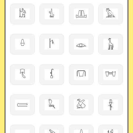
𓀘
𓍓
𓊚
𓅓
𓏐
𓌄
𓁼
𓃱
𓄛
𓆶
𓋮
𓐦
𓄲
𓆗
𓅷
𓋂