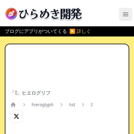
ひらめき開発
メ
ブログにアプリがついてくる
▶ 詳しく
「𓃊」ヒエログリフ
hieroglyph
list
𓃊
Home