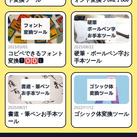
2023/03/05
2025/08/22
コピペできるフォント
硬筆・ボールペン字お
変換🆃🅾🅾🅻
手本ツール
2025/08/21
2022/11/12
書道・筆ペンお手本ツ
ゴシック体変換ツール
ール
Footer