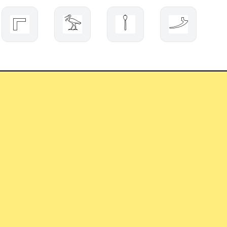
𓊋
𓅡
𓌉
𓌴