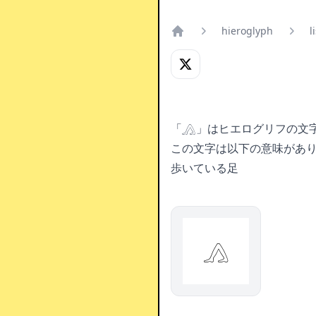
hieroglyph
l
Home
「𓂻」はヒエログリフの文
この文字は以下の意味があ
歩いている足
𓂻