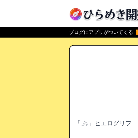
ひらめき開発
ブログにアプリがついてくる
「𓂻」ヒエログリフ