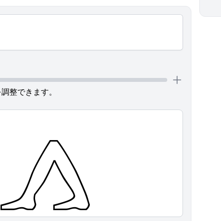
を調整できます。
𓂻