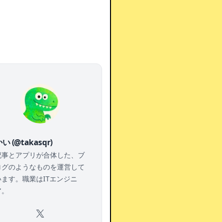
い (@takasqr)
記事とアプリが合体した、ブ
ログのようなものを運営して
います。職業はITエンジニ
ア。
X