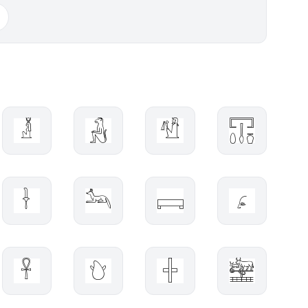
𓁥
𓃻
𓀱
𓉓
𓋽
𓃢
𓊬
𓂊
𓋹
𓈑
𓏶
𓈬