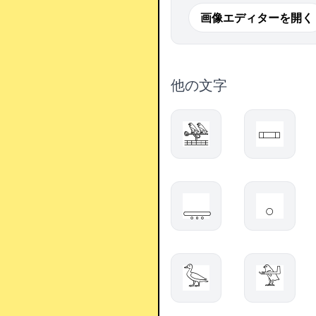
画像エディターを開く
他の文字
𓈺
𓋱
𓇾
𓂂
𓅭
𓅴