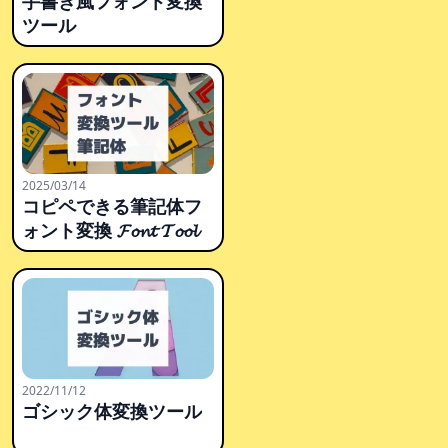
手書き風フォント変換
ツール
2025/03/14
コピペできる筆記体フ
ォント変換 𝓕𝓸𝓷𝓽 𝓣𝓸𝓸𝓵
2022/11/12
ゴシック体変換ツール