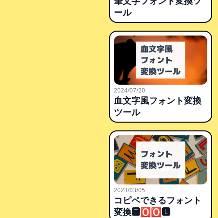
筆文字フォント変換ツ
ール
2024/07/20
血文字風フォント変換
ツール
2023/03/05
コピペできるフォント
変換🆃🅾🅾🅻