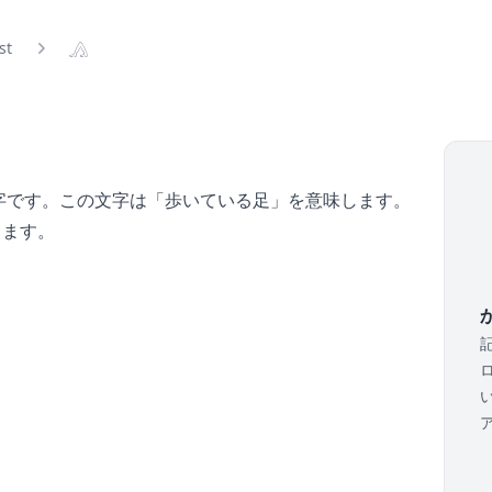
ist
𓂻
字です。この文字は「歩いている足」を意味します。
ります。
か