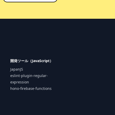
開発ツール（JavaScript）
JapanJS
eslint-plugin-regular-
expression
hono-firebase-functions