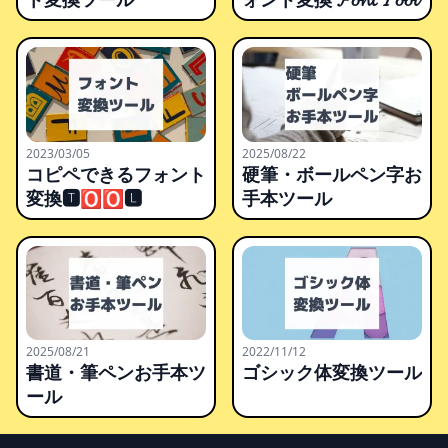
2023/03/05
2025/08/22
コピペできるフォント
硬筆・ボールペン字お
変換🆃🅾🅾🅻
手本ツール
2025/08/21
2022/11/12
書道・筆ペンお手本ツ
ゴシック体変換ツール
ール
Footer