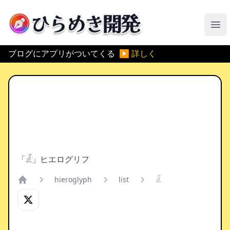
ひらめき開発
メ
ブログにアプリがついてくる
▶ 詳しく
「𓁕」ヒエログリフ
hieroglyph
list
𓁕
Home