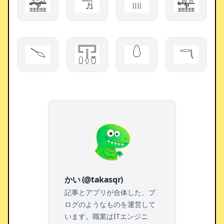
𓉆
𓀦
𓏽
𓈥
𓄢
𓉓
𓏑
𓎕
かい (@takasqr)
記事とアプリが合体した、ブ
ログのようなものを運営して
います。職業はITエンジニ