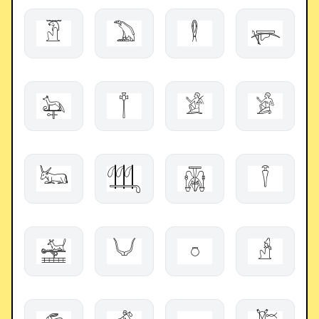
𓁠
𓅐
𓎄
𓊜
𓃨
𓐩
𓁁
𓀂
𓃜
𓃃
𓋍
𓌑
𓉁
𓄋
𓏌
𓀲