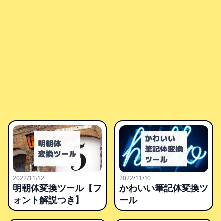
2022/11/12
2022/11/10
明朝体変換ツール【フ
かわいい筆記体変換ツ
ォント解説つき】
ール