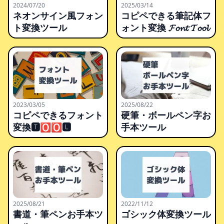
2024/07/20
2025/03/14
ネオンサイン風フォン
コピペできる筆記体フ
ト変換ツール
ォント変換 𝓕𝓸𝓷𝓽 𝓣𝓸𝓸𝓵
2023/03/05
2025/08/22
コピペできるフォント
硬筆・ボールペン字お
変換🆃🅾🅾🅻
手本ツール
2025/08/21
2022/11/12
書道・筆ペンお手本ツ
ゴシック体変換ツール