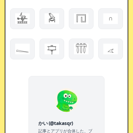
𓉇
𓅉
𓉔
𓎆
𓐘
𓊡
𓋣
𓂁
かい (@takasqr)
記事とアプリが合体した、ブ