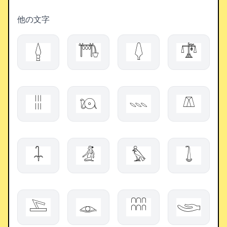
他の文字
𓐬
𓇭
𓆭
𓍝
𓏿
𓇴
𓇠
𓌨
𓇑
𓁑
𓅊
𓍖
𓍅
𓁼
𓎋
𓂩