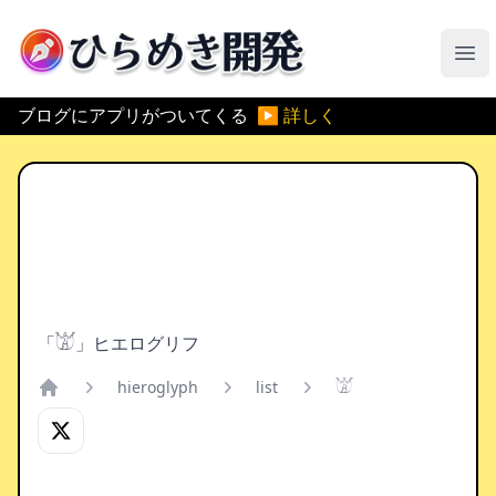
ひらめき開発
メ
ブログにアプリがついてくる
▶ 詳しく
「𓀫」ヒエログリフ
hieroglyph
list
𓀫
Home