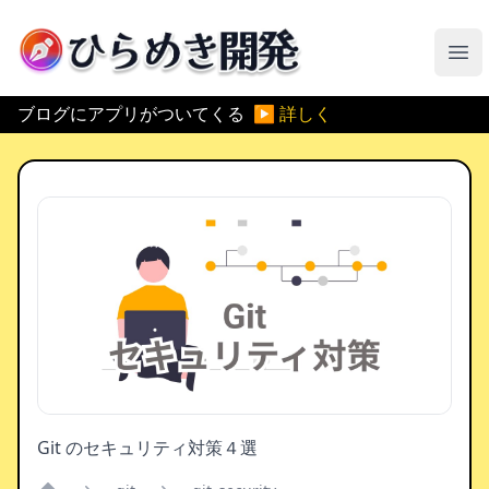
ひらめき開発
メ
ブログにアプリがついてくる
▶ 詳しく
Git のセキュリティ対策４選