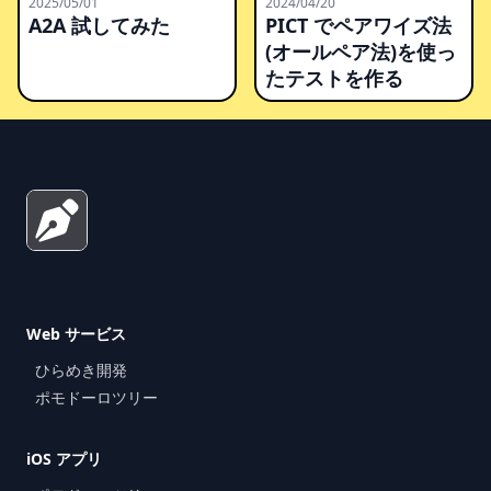
2025/05/01
2024/04/20
A2A 試してみた
PICT でペアワイズ法
(オールペア法)を使っ
たテストを作る
Footer
Web サービス
ひらめき開発
ポモドーロツリー
iOS アプリ