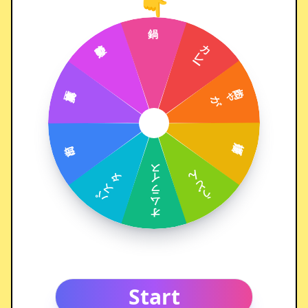
👇
Start