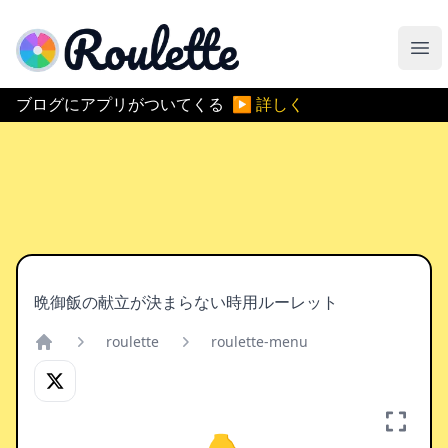
ルーレットアプリ
メ
ブログにアプリがついてくる
▶ 詳しく
晩御飯の献立が決まらない時用ルーレット
roulette
roulette-menu
Home