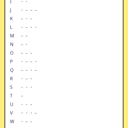
I
・・
J
・－－－
K
－・－
L
・－・・
M
－－
N
－・
O
－－－
P
・－－・
Q
－－・－
R
・－・
S
・・・
T
－
U
・・－
V
・・・－
W
・－－