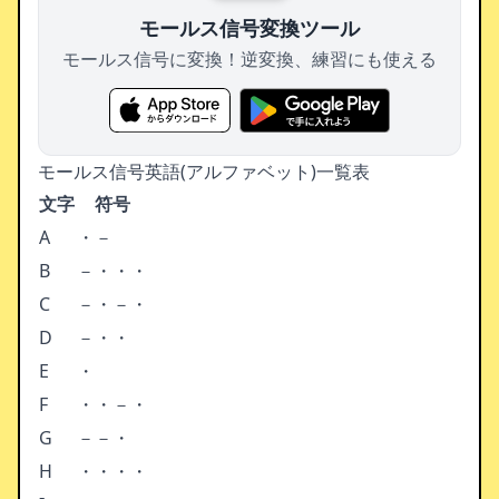
モールス信号変換ツール
モールス信号に変換！逆変換、練習にも使える
モールス信号英語(アルファベット)一覧表
文字
符号
A
・－
B
－・・・
C
－・－・
D
－・・
E
・
F
・・－・
G
－－・
H
・・・・