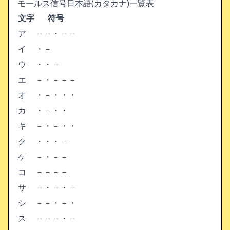
モールス信号日本語(カタカナ)一覧表
文字
符号
ア
－－・－－
イ
・－
ウ
・・－
エ
－・－－－
オ
・－・・・
カ
・－・・
キ
－・－・・
ク
・・・－
ケ
－・－－
コ
－－－－
サ
－・－・－
シ
－－・－・
ス
－－－・－