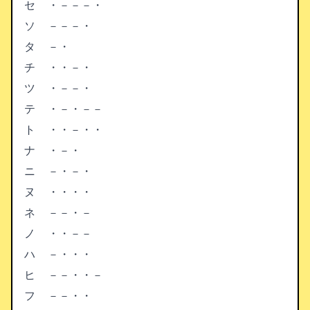
セ
・－－－・
ソ
－－－・
タ
－・
チ
・・－・
ツ
・－－・
テ
・－・－－
ト
・・－・・
ナ
・－・
ニ
－・－・
ヌ
・・・・
ネ
－－・－
ノ
・・－－
ハ
－・・・
ヒ
－－・・－
フ
－－・・