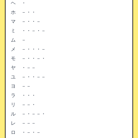
ヘ
・
ホ
－・・
マ
－・・－
ミ
・・－・－
ム
－
メ
－・・・－
モ
－・・－・
ヤ
・－－
ユ
－・・－－
ヨ
－－
ラ
・・・
リ
－－・
ル
－・－－・
レ
－－－
ロ
・－・－