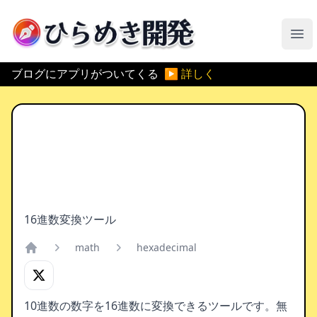
ひらめき開発
メ
ブログにアプリがついてくる
▶ 詳しく
16進数変換ツール
math
hexadecimal
Home
10進数の数字を16進数に変換できるツールです。無