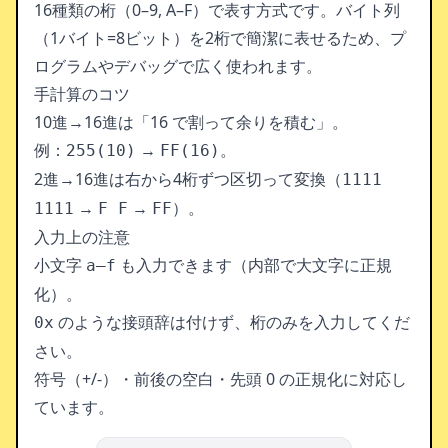
16種類の桁（0–9, A–F）で表す方式です。バイト列
（1バイト=8ビット）を2桁で簡潔に表せるため、プ
ログラムやデバッグで広く使われます。
手計算のコツ
10進→16進は「16 で割って余りを積む」。
例：
→
。
255(10)
FF(16)
2進→16進は右から4桁ずつ区切って変換（
1111
→
→
）。
1111
F F
FF
入力上の注意
小文字
も入力できます（内部で大文字に正規
a–f
化）。
のような接頭辞は付けず、桁のみを入力してくだ
0x
さい。
符号（+/-）・前後の空白・先頭 0 の正規化に対応し
ています。