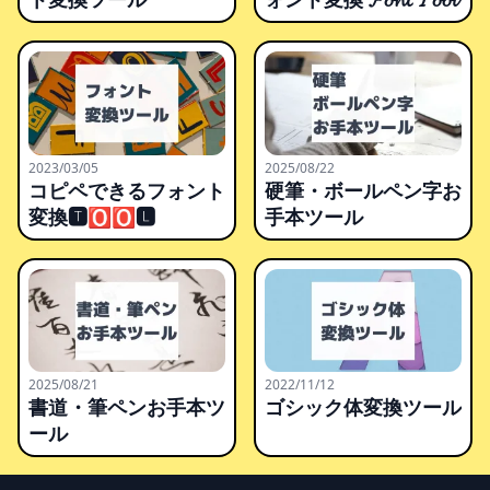
2023/03/05
2025/08/22
コピペできるフォント
硬筆・ボールペン字お
変換🆃🅾🅾🅻
手本ツール
2025/08/21
2022/11/12
書道・筆ペンお手本ツ
ゴシック体変換ツール
ール
Footer