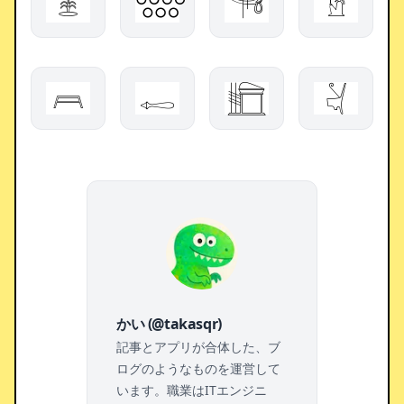
𓇔
𓃏
𓌯
𓀶
𓊳
𓉻
𓉭
𓋔
かい (@takasqr)
記事とアプリが合体した、ブ
ログのようなものを運営して
います。職業はITエンジニ