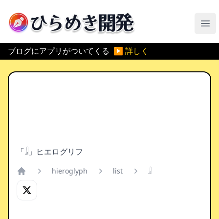
ひらめき開発
メ
ブログにアプリがついてくる
▶ 詳しく
「𓇍」ヒエログリフ
hieroglyph
list
𓇍
Home