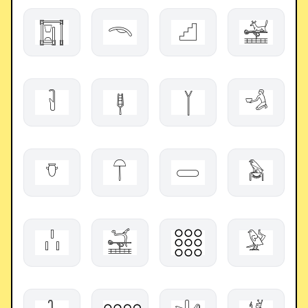
𓉩
𓄭
𓊍
𓉁
𓍗
𓊢
𓉽
𓁉
𓄣
𓋼
𓋰
𓅉
𓏨
𓈿
𓃑
𓅶