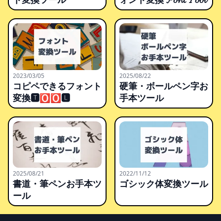
2023/03/05
2025/08/22
コピペできるフォント
硬筆・ボールペン字お
変換🆃🅾🅾🅻
手本ツール
2025/08/21
2022/11/12
書道・筆ペンお手本ツ
ゴシック体変換ツール
ール
Footer