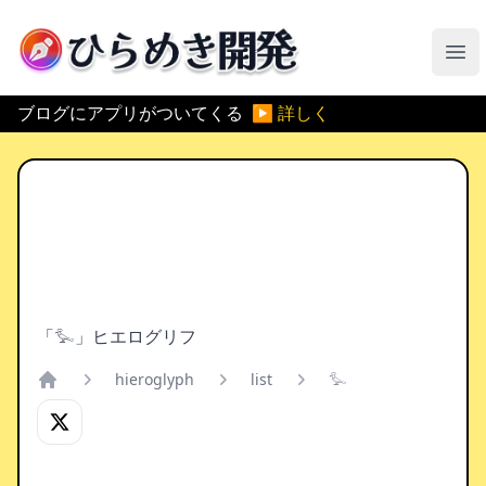
ひらめき開発
メ
ブログにアプリがついてくる
▶ 詳しく
「𓅙」ヒエログリフ
hieroglyph
list
𓅙
Home