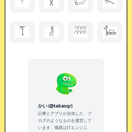
𓍢
𓍳
𓂦
𓌎
𓄾
𓁥
𓎍
𓍄
かい (@takasqr)
記事とアプリが合体した、ブ
ログのようなものを運営して
います。職業はITエンジニ