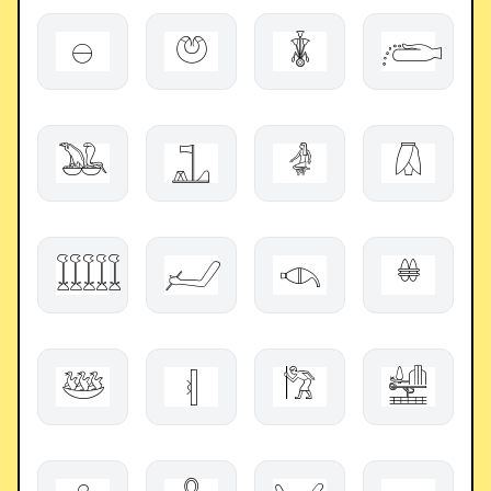
𓇷
𓋝
𓇈
𓂨
𓅒
𓊻
𓁒
𓋯
𓇀
𓃈
𓊷
𓏉
𓅸
𓏜
𓀗
𓉄