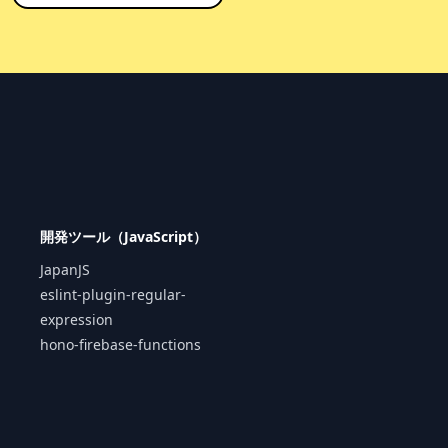
開発ツール（JavaScript）
JapanJS
eslint-plugin-regular-
expression
hono-firebase-functions