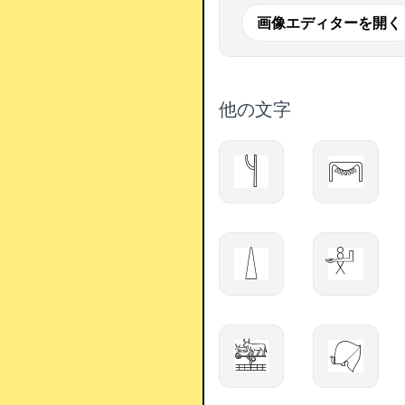
画像エディターを開く
他の文字
𓐨
𓋞
𓇮
𓎜
𓈬
𓋙