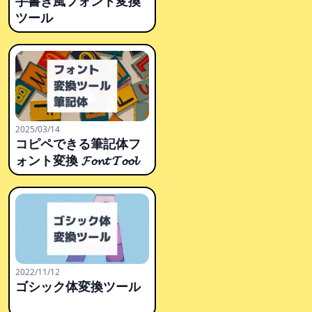
手書き風フォント変換
ツール
2025/03/14
コピペできる筆記体フ
ォント変換 𝓕𝓸𝓷𝓽 𝓣𝓸𝓸𝓵
2022/11/12
ゴシック体変換ツール