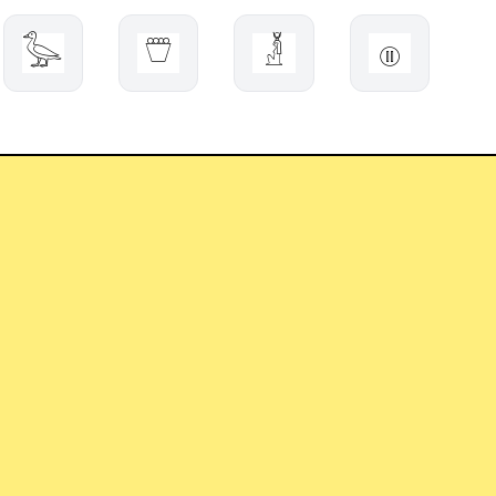
𓅭
𓇨
𓁥
𓊕