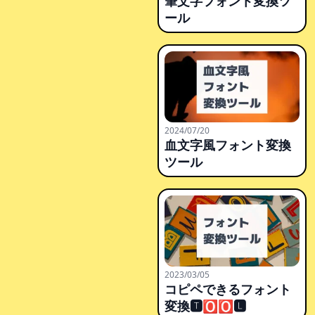
筆文字フォント変換ツ
ール
2024/07/20
血文字風フォント変換
ツール
2023/03/05
コピペできるフォント
変換🆃🅾🅾🅻