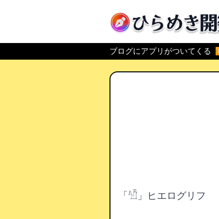
ひらめき開発
ブログにアプリがついてくる
「𓀰」ヒエログリフ