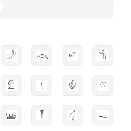
𓌶
𓇺
𓄕
𓌌
𓁡
𓊧
𓄎
𓍣
𓊞
𓏣
𓋑
𓐈