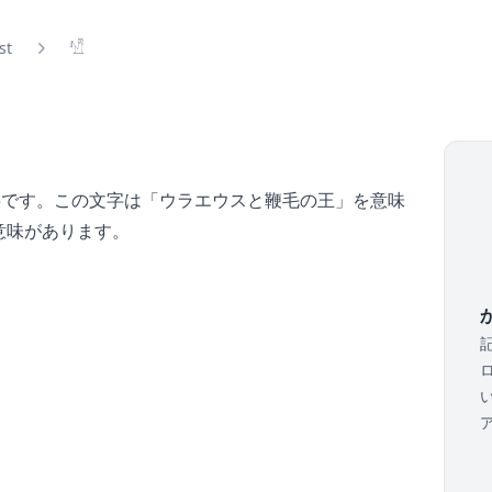
ist
𓀰
字です。この文字は「ウラエウスと鞭毛の王」を意味
意味があります。
か