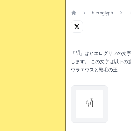
hieroglyph
l
Home
「𓀰」はヒエログリフの文
します。
この文字は以下の
ウラエウスと鞭毛の王
𓀰