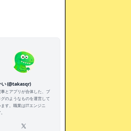
い (@takasqr)
記事とアプリが合体した、ブ
ログのようなものを運営して
います。職業はITエンジニ
ア。
X