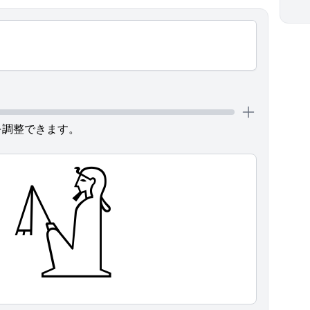
を調整できます。
𓀰