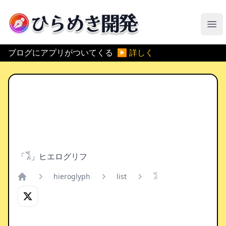
ひらめき開発
メ
ブログにアプリがついてくる
▶ 詳しく
「𓀢」ヒエログリフ
hieroglyph
list
𓀢
Home