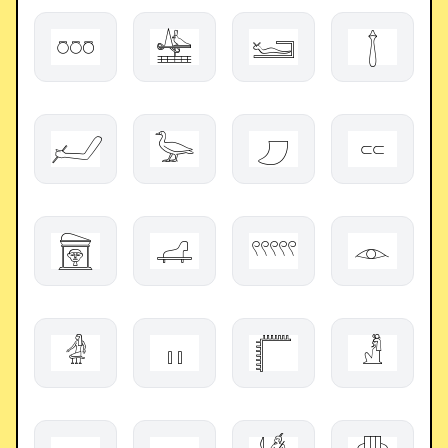
𓏍
𓈵
𓆒
𓉼
𓃈
𓅬
𓈔
𓎮
𓉤
𓊩
𓍫
𓁹
𓁓
𓏮
𓉨
𓁚