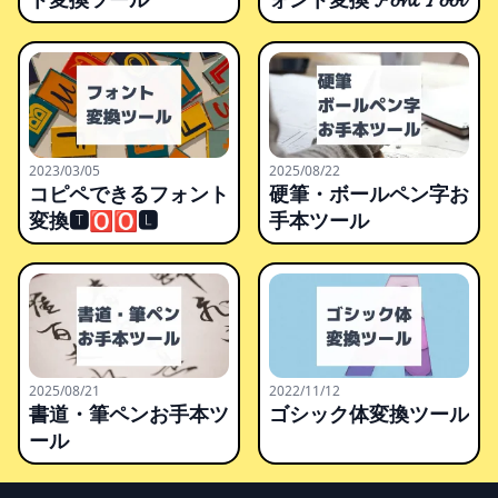
2023/03/05
2025/08/22
コピペできるフォント
硬筆・ボールペン字お
変換🆃🅾🅾🅻
手本ツール
2025/08/21
2022/11/12
書道・筆ペンお手本ツ
ゴシック体変換ツール
ール
Footer