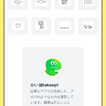
𓂍
𓎷
𓀎
𓏆
𓈞
𓀅
𓊃
𓃮
かい (@takasqr)
記事とアプリが合体した、ブ
ログのようなものを運営して
います。職業はITエンジニ