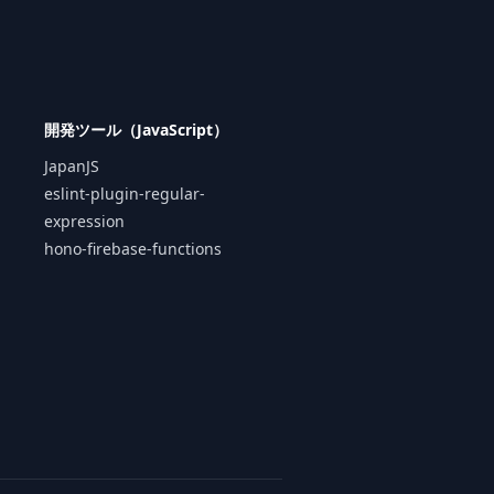
開発ツール（JavaScript）
JapanJS
eslint-plugin-regular-
expression
hono-firebase-functions