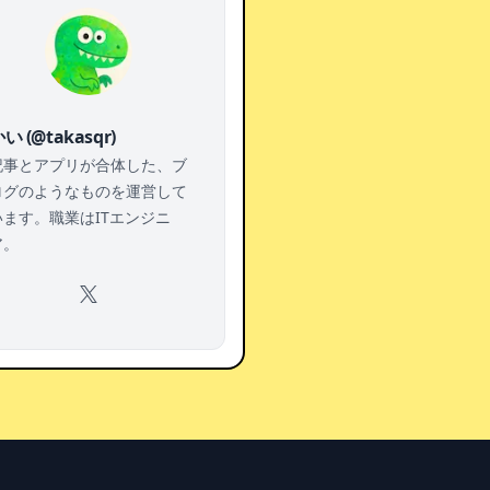
い (@takasqr)
記事とアプリが合体した、ブ
ログのようなものを運営して
います。職業はITエンジニ
ア。
X