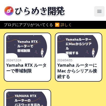
ひらめき開発
メ
ブログにアプリがついてくる
▶ 詳しく
2024/12/24
2024/04/05
Yamaha RTX ルータ
Yamaha ルーターに
ーで帯域制限
Mac からシリアル接
続する