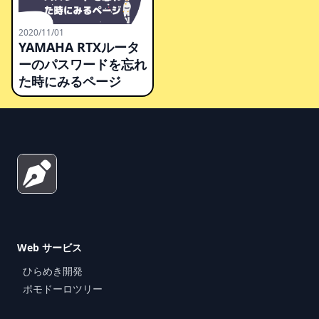
2020/11/01
YAMAHA RTXルータ
ーのパスワードを忘れ
た時にみるページ
Footer
Web サービス
ひらめき開発
ポモドーロツリー